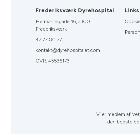
Frederiksværk Dyrehospital
Links
Hermannsgade 16, 3300
Cookie
Frederiksværk
Person
47 77 00 77
kontakt@dyrehospitalet.com
CVR: 45536173
Vi er medlem af VetF
den bedste be