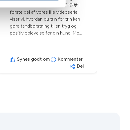
god oplevelse for din hund? 🐶💙 I
første del af vores lille videoserie
viser vi, hvordan du trin for trin kan
gøre tandbørstning til en tryg og
positiv oplevelse for din hund. Med
tålmodighed, ros og små skridt kan
de fleste hunde lære at acceptere
tandbørsten – og sunde tænder er
Synes godt om
Kommenter
en vigtig del af et langt og godt
Del
hundeliv. 🎥 Se med og få vores
bedste tips. 🐾 Så har Ludvigs
mennesker lidt at øve på til næste
gang! Vi glæder os til at se, hvordan
det går, når vi ses igen.