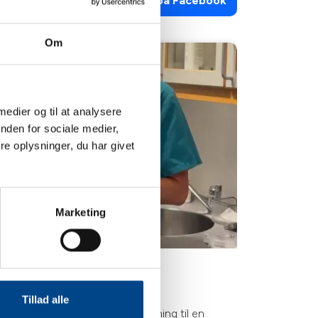
Følg os på Facebook
os på Instagram
Om
 medier og til at analysere
nden for sociale medier,
e oplysninger, du har givet
Marketing
Tillad alle
Hvordan gør du tandbørstning til en