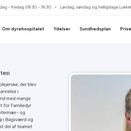
dag - fredag
08:30 - 16:30
Lørdag, søndag og helligdage
Lukke
Om dyrehospitalet
Ydelser
Sundhedsplan
Prise
n
tesi
lejerske, der blev
annelse i
grund med mange
t for Familiedyr
eterinær- og
gi i Bagsværd og
st del af teamet