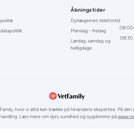
#Dyrlæge #Bamser
#DetErSyndForOs #Hundeliv
Åbningstider
#Dyrlæge
politik
Dyrlægernes telefontid
#FrederiksværkDyrehospital 🐶🧸❤️
08:00
datapolitik
Mandag - fredag
08:30 
Lørdag, søndag og
helligdage
amily, hvor vi altid kan trække på hinandens ekspertise. På den m
handling. Læs mere om dyrs sundhed og sygdomme på
www.ne