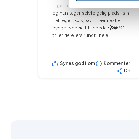
taget på cykeltur med mor og far –
og hun tager selvfølgelig plads i sin
helt egen kurv, som nærmest er
bygget specielt til hende 🥹❤️ Så
triller de ellers rundt i hele
Nordsjælland, mens Susie sidder så
fint og nyder udsigten. Og med K9-
patrol på siden af cyklen, er der vist
Synes godt om
Kommenter
ingen tvivl om, hvem der er turens
Del
vigtigste passager 😎🐶 Vi synes
simpelthen, det er noget af det
hyggeligste! ❤️🚲🐾 Susie skulle
ikke tilses. Hun skulle bare lige
shoppe en ny lækker sele 🥰
#K9patrol #HundPåTur
#Nordsjælland #Dyrlæge
#FrederiksværkDyrehospital
#AltidGlad #Halsnæs #Hundeliv