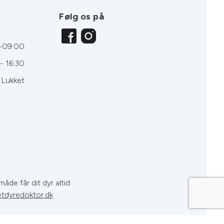
Følg os på
-09:00
- 16:30
Lukket
åde får dit dyr altid
tdyredoktor.dk