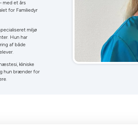
– med et års
et for Familiedyr
specialiseret miljø
nter. Hun har
ring af både
lever.
æstesi, kliniske
og hun brænder for
ere.