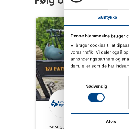
Følg os på Faceboo
Samtykke
Denne hjemmeside bruger c
Vi bruger cookies til at tilpas
vores trafik. Vi deler også 
annonceringspartnere og anal
dem, eller som de har indsaml
Samtykkevalg
Nødvendig
Afvis
🚲🐾 Susie på tur! 🐾🚲 Susie er