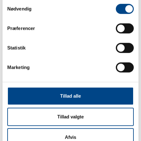
Samtykkevalg
Nødvendig
Præferencer
Statistik
Marketing
🧸💔 DET ER SÅ SYND FOR OS! 💔🧸 Når
man er hund, har man selvfølgelig nogle
Tillad alle
meget vigtige ejendele… nemlig sine bamser!
🐶❤️ Men hvad gør man, når ens mor, bliver
Tillad valgte
vanvittig og pludselig tager ens elskede
bamser og putter dem i VASKEMASKINEN?!
😱🫧 De to stakkels hunde, Viva og Nola, kan
Afvis
selvfølgelig ikke andet end at sidde og stirre