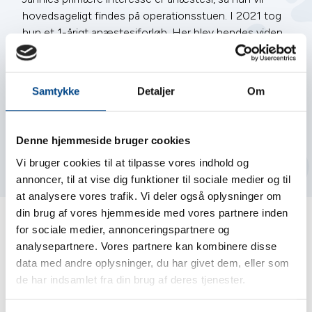
hovedsageligt findes på operationsstuen.
I 2021 tog
hun et 1-årigt anæstesiforløb. Her blev hendes viden
udvidet, og hendes vifte blev bredere inden for
monitorering, analgesi, generel anæstesi af forskellige
patienttyper m.v.
Samtykke
Detaljer
Om
Privat bor Jannie med sin kæreste, deres Staffordshire
Bull Terrier Hjørdis og huskat Duchess i Hundested,
Denne hjemmeside bruger cookies
hvor hun også er født og opvokset.
I fritiden bruger
hun en del tid på håndbold, paddle board med hunden
Vi bruger cookies til at tilpasse vores indhold og
samt familie og venner.
annoncer, til at vise dig funktioner til sociale medier og til
at analysere vores trafik. Vi deler også oplysninger om
din brug af vores hjemmeside med vores partnere inden
for sociale medier, annonceringspartnere og
Følg os på Facebook
analysepartnere. Vores partnere kan kombinere disse
data med andre oplysninger, du har givet dem, eller som
Følg os på Facebook
de har indsamlet fra din brug af deres tjenester.