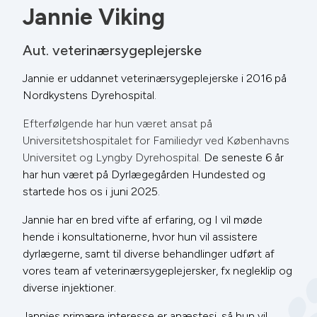
Jannie Viking
Aut. veterinærsygeplejerske
Jannie er uddannet veterinærsygeplejerske i 2016 på
Nordkystens Dyrehospital.
Efterfølgende har hun været ansat på
Universitetshospitalet for Familiedyr ved Københavns
Universitet og Lyngby Dyrehospital.
De seneste 6 år
har hun været på Dyrlægegården Hundested og
startede hos os i juni 2025.
Jannie har en bred vifte af erfaring, og I vil møde
hende i konsultationerne, hvor hun vil assistere
dyrlægerne, samt til diverse behandlinger udført af
vores team af veterinærsygeplejersker, fx negleklip og
diverse injektioner.
Jannies primære interesse er anæstesi, så hun vil