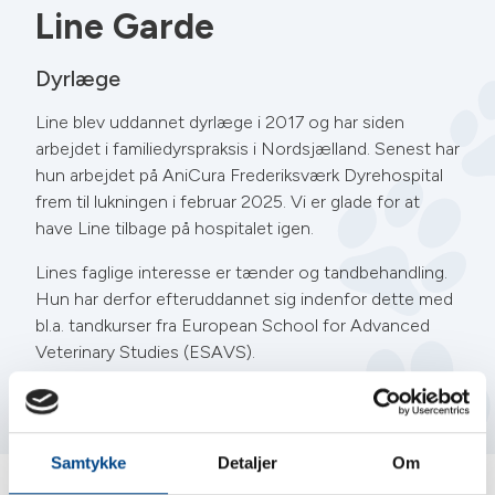
Line Garde
Dyrlæge
Line blev uddannet dyrlæge i 2017 og har siden
arbejdet i familiedyrspraksis i Nordsjælland. Senest har
hun arbejdet på AniCura Frederiksværk Dyrehospital
frem til lukningen i februar 2025. Vi er glade for at
have Line tilbage på hospitalet igen.
Lines faglige interesse er tænder og tandbehandling.
Hun har derfor efteruddannet sig indenfor dette med
bl.a. tandkurser fra European School for Advanced
Veterinary Studies (ESAVS).
Privat bor Line sammen med sin mand, deres to børn
og deres to katte, Preben og Mogens.
Samtykke
Detaljer
Om