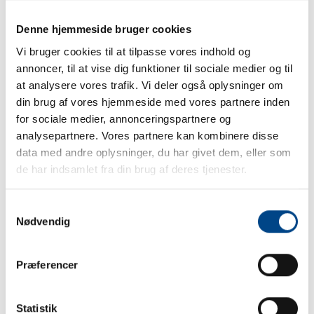
Følg os på Facebook
Denne hjemmeside bruger cookies
Følg os på Facebook
Vi bruger cookies til at tilpasse vores indhold og
annoncer, til at vise dig funktioner til sociale medier og til
at analysere vores trafik. Vi deler også oplysninger om
din brug af vores hjemmeside med vores partnere inden
for sociale medier, annonceringspartnere og
analysepartnere. Vores partnere kan kombinere disse
data med andre oplysninger, du har givet dem, eller som
de har indsamlet fra din brug af deres tjenester.
Samtykkevalg
Nødvendig
Præferencer
🚲🐾 Susie på tur! 🐾🚲 Susie er taget på
cykeltur med mor og far – og hun tager
Statistik