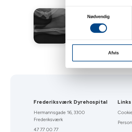
Samtykkevalg
Nødvendig
Røntgen
Afvis
Frederiksværk Dyrehospital
Links
Hermannsgade 16, 3300
Cookie
Frederiksværk
Person
47 77 00 77