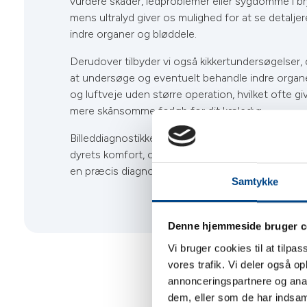
vurdere skader, ledproblemer eller sygdomme i b
mens ultralyd giver os mulighed for at se detaljer
indre organer og bløddele.
Derudover tilbyder vi også kikkertundersøgelser, 
at undersøge og eventuelt behandle indre organ
og luftveje uden større operation, hvilket ofte gi
mere skånsomme forløb for dit kæledyr.
Billeddiagnostikken foregår altid i rolige omgivel
dyrets komfort, og vores dyrlæger tolker billederne
en præcis diagnose og planlægge den bedste be
Samtykke
Denne hjemmeside bruger c
Vi bruger cookies til at tilpas
vores trafik. Vi deler også 
annonceringspartnere og anal
dem, eller som de har indsaml