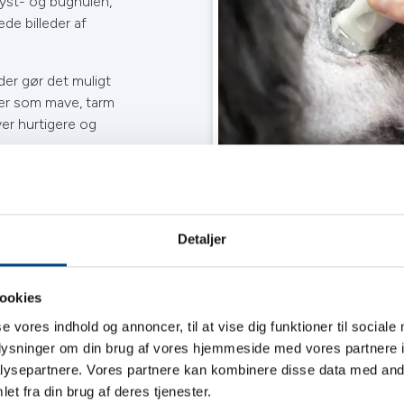
ryst- og bughulen,
ede billeder af
der gør det muligt
er som mave, tarm
ver hurtigere og
ser med fokus på
 nøje for at stille
handling.
Detaljer
ookies
se vores indhold og annoncer, til at vise dig funktioner til sociale
oplysninger om din brug af vores hjemmeside med vores partnere i
ysepartnere. Vores partnere kan kombinere disse data med andr
et fra din brug af deres tjenester.