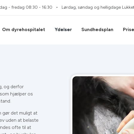
dag - fredag
08:30 - 16:30
Lørdag, søndag og helligdage
Lukke
Om dyrehospitalet
Ydelser
Sundhedsplan
Prise
g, og derfor
, som hjælper os
stand.
m gør det muligt at
æv uden at belaste
des ofte til at