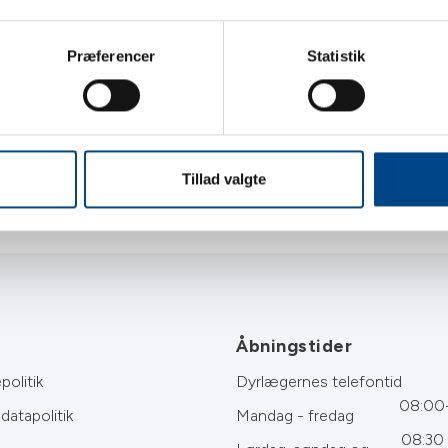
Præferencer
Statistik
Ultralydsscanning
Tillad valgte
Åbningstider
politik
Dyrlægernes telefontid
08:00
datapolitik
Mandag - fredag
08:30 